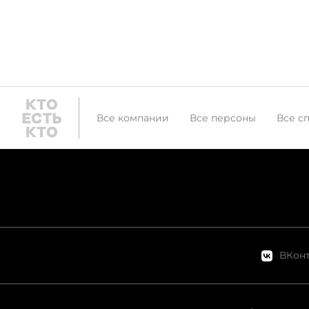
Все компании
Все персоны
Все с
ВКонт