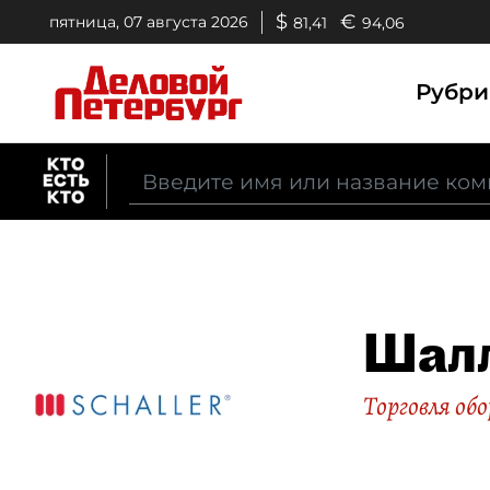
$
€
пятница, 07 августа 2026
81,41
94,06
Рубр
Шал
Торговля об