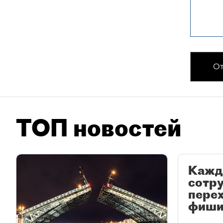
От
ТОП новостей
Кажд
сотр
перех
фиши