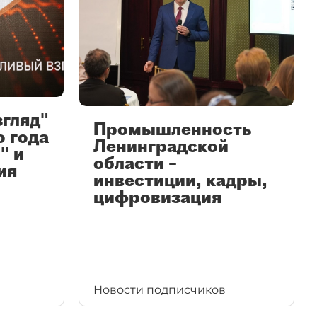
згляд"
Промышленность
ю года
Ленинградской
" и
области –
ия
инвестиции, кадры,
цифровизация
Новости подписчиков