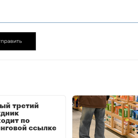
править
ый третий
удник
одит по
нговой ссылке