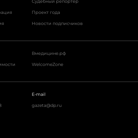
Судебный репортер
рация
Проект года
ия
Новости подписчиков
Вмедицине.рф
имости
WelcomeZone
E-mail
8
gazeta@dp.ru