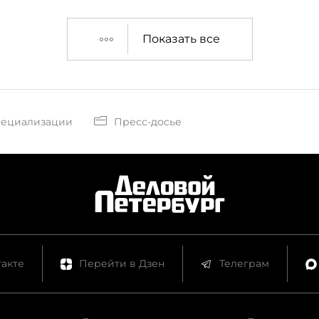
Показать все
пециализации
Пресс-досье
акте
Перейти в Дзен
Телеграм