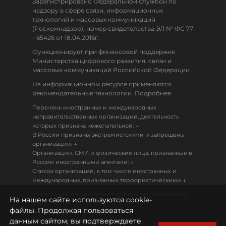
Зарегистрировано Федеральной службой по
надзору в сфере связи, информационных
технологий и массовых коммуникаций
(Роскомнадзор), номер свидетельства ЭЛ № ФС 77
- 65426 от 18.04.2016г.
Функционирует при финансовой поддержке
Министерства цифрового развития, связи и
массовых коммуникаций Российской Федерации.
На информационном ресурсе применяются
рекомендательные технологии. Подробнее.
Перечень иностранных и международных
неправительственных организаций, деятельность
↓
которых признана нежелательной:
В России признаны экстремистскими и запрещены
↓
организации:
Организации, СМИ и физические лица, признанные в
↓
России иностранными агентами:
Список организаций, в том числе иностранных и
↓
международных, признанных террористическими
Настоящий ресурс может содержать материалы
На нашем сайте используются cookie-
18+
файлы. Продолжая пользоваться
данным сайтом, вы подтверждаете
Политика конфиденциальности