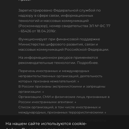
Зарегистрировано Федеральной службой по
надзору в сфере связи, информационных
технологий и массовых коммуникаций
(Роскомнадзор), номер свидетельства ЭЛ № ФС 77
- 65426 от 18.04.2016г.
Функционирует при финансовой поддержке
Министерства цифрового развития, связи и
массовых коммуникаций Российской Федерации.
На информационном ресурсе применяются
рекомендательные технологии. Подробнее.
Перечень иностранных и международных
неправительственных организаций, деятельность
↓
которых признана нежелательной:
В России признаны экстремистскими и запрещены
↓
организации:
Организации, СМИ и физические лица, признанные в
↓
России иностранными агентами:
Список организаций, в том числе иностранных и
↓
международных, признанных террористическими
Настоящий ресурс может содержать материалы
На нашем сайте используются cookie-
18+