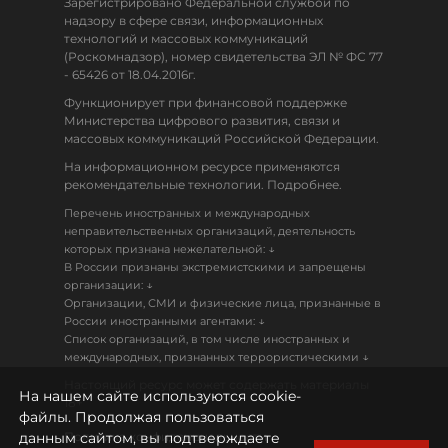
Зарегистрировано Федеральной службой по
надзору в сфере связи, информационных
технологий и массовых коммуникаций
(Роскомнадзор), номер свидетельства ЭЛ № ФС 77
- 65426 от 18.04.2016г.
Функционирует при финансовой поддержке
Министерства цифрового развития, связи и
массовых коммуникаций Российской Федерации.
На информационном ресурсе применяются
рекомендательные технологии. Подробнее.
Перечень иностранных и международных
неправительственных организаций, деятельность
↓
которых признана нежелательной:
В России признаны экстремистскими и запрещены
↓
организации:
Организации, СМИ и физические лица, признанные в
↓
России иностранными агентами:
Список организаций, в том числе иностранных и
↓
международных, признанных террористическими
Настоящий ресурс может содержать материалы
На нашем сайте используются cookie-
18+
файлы. Продолжая пользоваться
данным сайтом, вы подтверждаете
Политика конфиденциальности