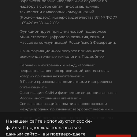
Зарегистрировано Федеральной службой по
надзору в сфере связи, информационных
технологий и массовых коммуникаций
(Роскомнадзор), номер свидетельства ЭЛ № ФС 77
- 65426 от 18.04.2016г.
Функционирует при финансовой поддержке
Министерства цифрового развития, связи и
массовых коммуникаций Российской Федерации.
На информационном ресурсе применяются
рекомендательные технологии. Подробнее.
Перечень иностранных и международных
неправительственных организаций, деятельность
↓
которых признана нежелательной:
В России признаны экстремистскими и запрещены
↓
организации:
Организации, СМИ и физические лица, признанные в
↓
России иностранными агентами:
Список организаций, в том числе иностранных и
↓
международных, признанных террористическими
Настоящий ресурс может содержать материалы
На нашем сайте используются cookie-
18+
файлы. Продолжая пользоваться
данным сайтом, вы подтверждаете
Политика конфиденциальности