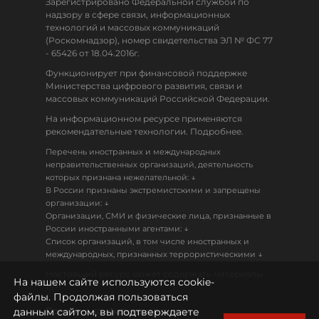
Зарегистрировано Федеральной службой по
надзору в сфере связи, информационных
технологий и массовых коммуникаций
(Роскомнадзор), номер свидетельства ЭЛ № ФС 77
- 65426 от 18.04.2016г.
Функционирует при финансовой поддержке
Министерства цифрового развития, связи и
массовых коммуникаций Российской Федерации.
На информационном ресурсе применяются
рекомендательные технологии. Подробнее.
Перечень иностранных и международных
неправительственных организаций, деятельность
↓
которых признана нежелательной:
В России признаны экстремистскими и запрещены
↓
организации:
Организации, СМИ и физические лица, признанные в
↓
России иностранными агентами:
Список организаций, в том числе иностранных и
↓
международных, признанных террористическими
Настоящий ресурс может содержать материалы
На нашем сайте используются cookie-
18+
файлы. Продолжая пользоваться
данным сайтом, вы подтверждаете
Политика конфиденциальности