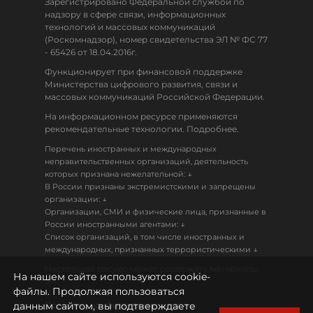
Зарегистрировано Федеральной службой по
надзору в сфере связи, информационных
технологий и массовых коммуникаций
(Роскомнадзор), номер свидетельства ЭЛ № ФС 77
- 65426 от 18.04.2016г.
Функционирует при финансовой поддержке
Министерства цифрового развития, связи и
массовых коммуникаций Российской Федерации.
На информационном ресурсе применяются
рекомендательные технологии. Подробнее.
Перечень иностранных и международных
неправительственных организаций, деятельность
↓
которых признана нежелательной:
В России признаны экстремистскими и запрещены
↓
организации:
Организации, СМИ и физические лица, признанные в
↓
России иностранными агентами:
Список организаций, в том числе иностранных и
↓
международных, признанных террористическими
Настоящий ресурс может содержать материалы
На нашем сайте используются cookie-
18+
файлы. Продолжая пользоваться
данным сайтом, вы подтверждаете
Политика конфиденциальности