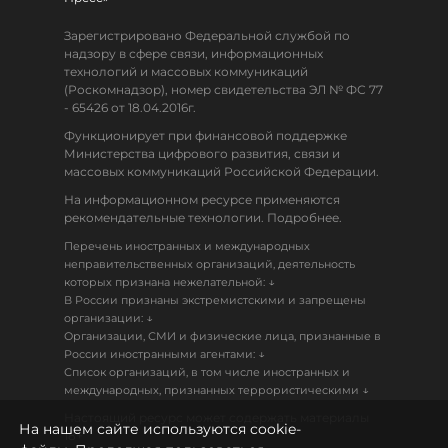
Зарегистрировано Федеральной службой по
надзору в сфере связи, информационных
технологий и массовых коммуникаций
(Роскомнадзор), номер свидетельства ЭЛ № ФС 77
- 65426 от 18.04.2016г.
Функционирует при финансовой поддержке
Министерства цифрового развития, связи и
массовых коммуникаций Российской Федерации.
На информационном ресурсе применяются
рекомендательные технологии. Подробнее.
Перечень иностранных и международных
неправительственных организаций, деятельность
↓
которых признана нежелательной:
В России признаны экстремистскими и запрещены
↓
организации:
Организации, СМИ и физические лица, признанные в
↓
России иностранными агентами:
Список организаций, в том числе иностранных и
↓
международных, признанных террористическими
Настоящий ресурс может содержать материалы
На нашем сайте используются cookie-
18+