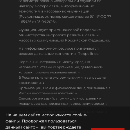
Зарегистрировано Федеральной службой по
надзору в сфере связи, информационных
технологий и массовых коммуникаций
(Роскомнадзор), номер свидетельства ЭЛ № ФС 77
- 65426 от 18.04.2016г.
Функционирует при финансовой поддержке
Министерства цифрового развития, связи и
массовых коммуникаций Российской Федерации.
На информационном ресурсе применяются
рекомендательные технологии. Подробнее.
Перечень иностранных и международных
неправительственных организаций, деятельность
↓
которых признана нежелательной:
В России признаны экстремистскими и запрещены
↓
организации:
Организации, СМИ и физические лица, признанные в
↓
России иностранными агентами:
Список организаций, в том числе иностранных и
↓
международных, признанных террористическими
Настоящий ресурс может содержать материалы
На нашем сайте используются cookie-
18+
файлы. Продолжая пользоваться
данным сайтом, вы подтверждаете
Политика конфиденциальности