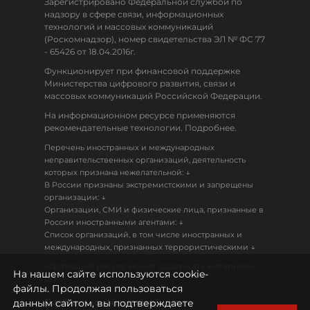
Зарегистрировано Федеральной службой по
надзору в сфере связи, информационных
технологий и массовых коммуникаций
(Роскомнадзор), номер свидетельства ЭЛ № ФС 77
- 65426 от 18.04.2016г.
Функционирует при финансовой поддержке
Министерства цифрового развития, связи и
массовых коммуникаций Российской Федерации.
На информационном ресурсе применяются
рекомендательные технологии. Подробнее.
Перечень иностранных и международных
неправительственных организаций, деятельность
↓
которых признана нежелательной:
В России признаны экстремистскими и запрещены
↓
организации:
Организации, СМИ и физические лица, признанные в
↓
России иностранными агентами:
Список организаций, в том числе иностранных и
↓
международных, признанных террористическими
Настоящий ресурс может содержать материалы
На нашем сайте используются cookie-
18+
файлы. Продолжая пользоваться
данным сайтом, вы подтверждаете
Политика конфиденциальности