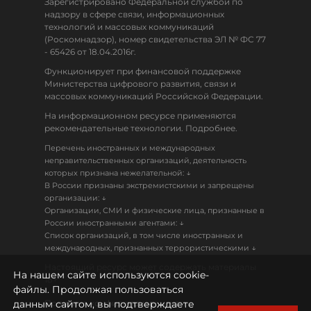
Зарегистрировано Федеральной службой по
надзору в сфере связи, информационных
технологий и массовых коммуникаций
(Роскомнадзор), номер свидетельства ЭЛ № ФС 77
- 65426 от 18.04.2016г.
Функционирует при финансовой поддержке
Министерства цифрового развития, связи и
массовых коммуникаций Российской Федерации.
На информационном ресурсе применяются
рекомендательные технологии. Подробнее.
Перечень иностранных и международных
неправительственных организаций, деятельность
↓
которых признана нежелательной:
В России признаны экстремистскими и запрещены
↓
организации:
Организации, СМИ и физические лица, признанные в
↓
России иностранными агентами:
Список организаций, в том числе иностранных и
↓
международных, признанных террористическими
Настоящий ресурс может содержать материалы
На нашем сайте используются cookie-
18+
файлы. Продолжая пользоваться
данным сайтом, вы подтверждаете
Политика конфиденциальности