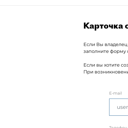
Карточка 
Если Вы владелец
заполните форму 
Если вы хотите со
При возникновени
E-mail
Телефон