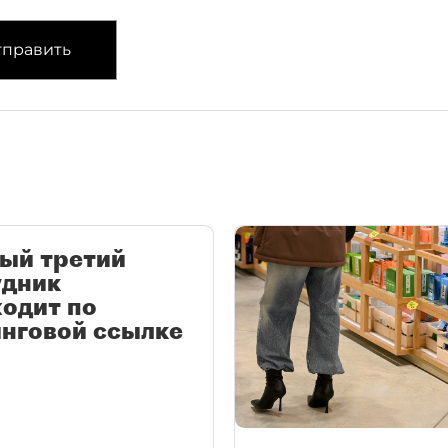
править
ый третий
удник
одит по
нговой ссылке