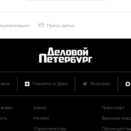
пециализации
Пресс-досье
акте
Перейти в Дзен
Телеграм
право
Банки
Транспорт
сть
Ретейл
Военная опе
Строительство
Происшеств