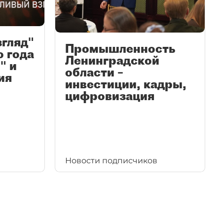
згляд"
Промышленность
ю года
Ленинградской
" и
области –
ия
инвестиции, кадры,
цифровизация
Новости подписчиков