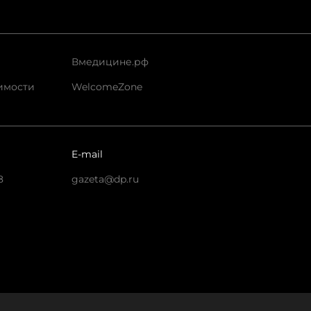
Вмедицине.рф
имости
WelcomeZone
E-mail
8
gazeta@dp.ru