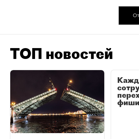
От
ТОП новостей
Кажд
сотр
перех
фиши