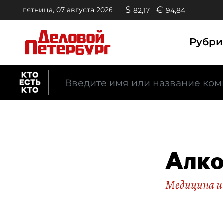
$
€
пятница, 07 августа 2026
82,17
94,84
Рубр
Алко
Медицина и