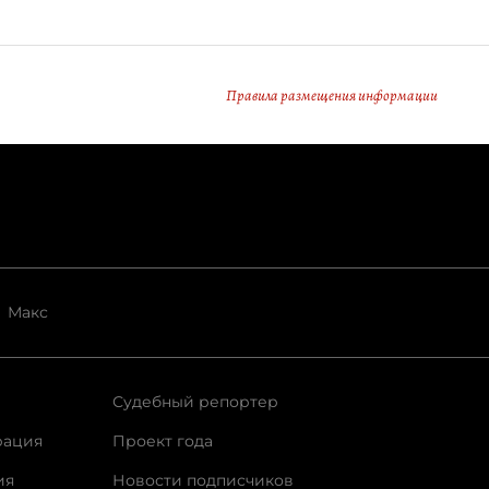
Правила размещения информации
Макс
Судебный репортер
рация
Проект года
ия
Новости подписчиков