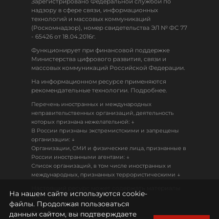
Зарегистрировано Федеральной службой по
надзору в сфере связи, информационных
технологий и массовых коммуникаций
(Роскомнадзор), номер свидетельства ЭЛ № ФС 77
- 65426 от 18.04.2016г.
Функционирует при финансовой поддержке
Министерства цифрового развития, связи и
массовых коммуникаций Российской Федерации.
На информационном ресурсе применяются
рекомендательные технологии. Подробнее.
Перечень иностранных и международных
неправительственных организаций, деятельность
↓
которых признана нежелательной:
В России признаны экстремистскими и запрещены
↓
организации:
Организации, СМИ и физические лица, признанные в
↓
России иностранными агентами:
Список организаций, в том числе иностранных и
↓
международных, признанных террористическими
Настоящий ресурс может содержать материалы
На нашем сайте используются cookie-
18+
файлы. Продолжая пользоваться
данным сайтом, вы подтверждаете
Политика конфиденциальности