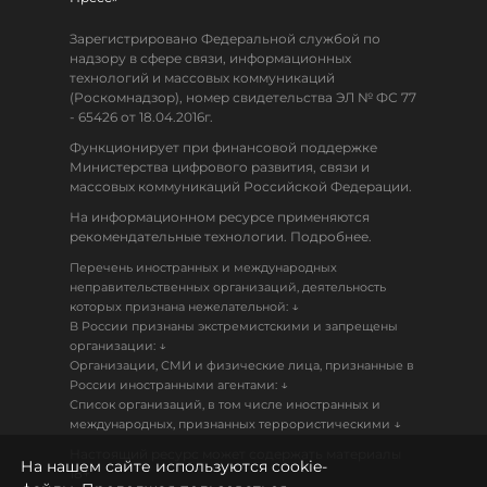
Зарегистрировано Федеральной службой по
надзору в сфере связи, информационных
технологий и массовых коммуникаций
(Роскомнадзор), номер свидетельства ЭЛ № ФС 77
- 65426 от 18.04.2016г.
Функционирует при финансовой поддержке
Министерства цифрового развития, связи и
массовых коммуникаций Российской Федерации.
На информационном ресурсе применяются
рекомендательные технологии. Подробнее.
Перечень иностранных и международных
неправительственных организаций, деятельность
↓
которых признана нежелательной:
В России признаны экстремистскими и запрещены
↓
организации:
Организации, СМИ и физические лица, признанные в
↓
России иностранными агентами:
Список организаций, в том числе иностранных и
↓
международных, признанных террористическими
Настоящий ресурс может содержать материалы
На нашем сайте используются cookie-
18+