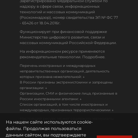
Зарегистрировано Федеральной службой по
надзору в сфере связи, информационных
технологий и массовых коммуникаций
(Роскомнадзор), номер свидетельства ЭЛ № ФС 77
- 65426 от 18.04.2016г.
Функционирует при финансовой поддержке
Министерства цифрового развития, связи и
массовых коммуникаций Российской Федерации.
На информационном ресурсе применяются
рекомендательные технологии. Подробнее.
Перечень иностранных и международных
неправительственных организаций, деятельность
↓
которых признана нежелательной:
В России признаны экстремистскими и запрещены
↓
организации:
Организации, СМИ и физические лица, признанные в
↓
России иностранными агентами:
Список организаций, в том числе иностранных и
↓
международных, признанных террористическими
Настоящий ресурс может содержать материалы
На нашем сайте используются cookie-
18+
файлы. Продолжая пользоваться
данным сайтом, вы подтверждаете
Политика конфиденциальности