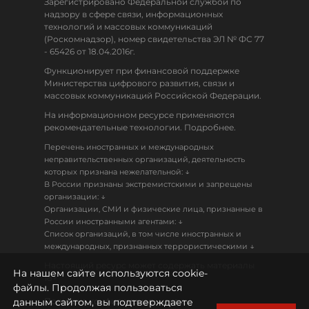
Зарегистрировано Федеральной службой по
надзору в сфере связи, информационных
технологий и массовых коммуникаций
(Роскомнадзор), номер свидетельства ЭЛ № ФС 77
- 65426 от 18.04.2016г.
Функционирует при финансовой поддержке
Министерства цифрового развития, связи и
массовых коммуникаций Российской Федерации.
На информационном ресурсе применяются
рекомендательные технологии. Подробнее.
Перечень иностранных и международных
неправительственных организаций, деятельность
↓
которых признана нежелательной:
В России признаны экстремистскими и запрещены
↓
организации:
Организации, СМИ и физические лица, признанные в
↓
России иностранными агентами:
Список организаций, в том числе иностранных и
↓
международных, признанных террористическими
Настоящий ресурс может содержать материалы
На нашем сайте используются cookie-
18+
файлы. Продолжая пользоваться
данным сайтом, вы подтверждаете
Политика конфиденциальности