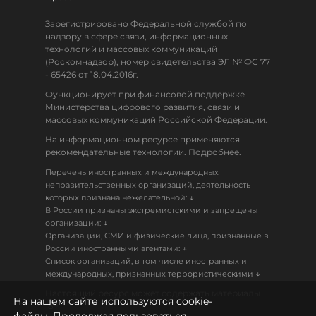
Зарегистрировано Федеральной службой по
надзору в сфере связи, информационных
технологий и массовых коммуникаций
(Роскомнадзор), номер свидетельства ЭЛ № ФС 77
- 65426 от 18.04.2016г.
Функционирует при финансовой поддержке
Министерства цифрового развития, связи и
массовых коммуникаций Российской Федерации.
На информационном ресурсе применяются
рекомендательные технологии. Подробнее.
Перечень иностранных и международных
неправительственных организаций, деятельность
↓
которых признана нежелательной:
В России признаны экстремистскими и запрещены
↓
организации:
Организации, СМИ и физические лица, признанные в
↓
России иностранными агентами:
Список организаций, в том числе иностранных и
↓
международных, признанных террористическими
Настоящий ресурс может содержать материалы
На нашем сайте используются cookie-
18+