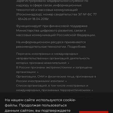
Зарегистрировано Федеральной службой по
надзору в сфере связи, информационных
технологий и массовых коммуникаций
(Роскомнадзор), номер свидетельства ЭЛ № ФС 77
- 65426 от 18.04.2016г.
Функционирует при финансовой поддержке
Министерства цифрового развития, связи и
массовых коммуникаций Российской Федерации.
На информационном ресурсе применяются
рекомендательные технологии. Подробнее.
Перечень иностранных и международных
неправительственных организаций, деятельность
↓
которых признана нежелательной:
В России признаны экстремистскими и запрещены
↓
организации:
Организации, СМИ и физические лица, признанные в
↓
России иностранными агентами:
Список организаций, в том числе иностранных и
↓
международных, признанных террористическими
Настоящий ресурс может содержать материалы
На нашем сайте используются cookie-
18+
файлы. Продолжая пользоваться
данным сайтом, вы подтверждаете
Политика конфиденциальности