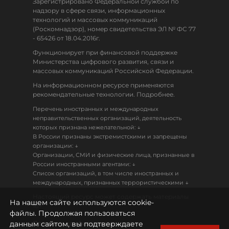
Зарегистрировано Федеральной службой по
надзору в сфере связи, информационных
технологий и массовых коммуникаций
(Роскомнадзор), номер свидетельства ЭЛ № ФС 77
- 65426 от 18.04.2016г.
Функционирует при финансовой поддержке
Министерства цифрового развития, связи и
массовых коммуникаций Российской Федерации.
На информационном ресурсе применяются
рекомендательные технологии. Подробнее.
Перечень иностранных и международных
неправительственных организаций, деятельность
↓
которых признана нежелательной:
В России признаны экстремистскими и запрещены
↓
организации:
Организации, СМИ и физические лица, признанные в
↓
России иностранными агентами:
Список организаций, в том числе иностранных и
↓
международных, признанных террористическими
Настоящий ресурс может содержать материалы
На нашем сайте используются cookie-
18+
файлы. Продолжая пользоваться
данным сайтом, вы подтверждаете
Политика конфиденциальности