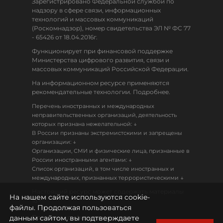
Зарегистрировано Федеральной службой по
надзору в сфере связи, информационных
технологий и массовых коммуникаций
(Роскомнадзор), номер свидетельства ЭЛ № ФС 77
- 65426 от 18.04.2016г.
Функционирует при финансовой поддержке
Министерства цифрового развития, связи и
массовых коммуникаций Российской Федерации.
На информационном ресурсе применяются
рекомендательные технологии. Подробнее.
Перечень иностранных и международных
неправительственных организаций, деятельность
↓
которых признана нежелательной:
В России признаны экстремистскими и запрещены
↓
организации:
Организации, СМИ и физические лица, признанные в
↓
России иностранными агентами:
Список организаций, в том числе иностранных и
↓
международных, признанных террористическими
Настоящий ресурс может содержать материалы
На нашем сайте используются cookie-
18+
файлы. Продолжая пользоваться
данным сайтом, вы подтверждаете
Политика конфиденциальности