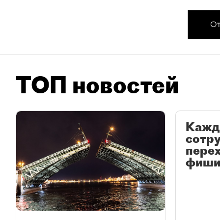
От
ТОП новостей
Кажд
сотр
перех
фиши