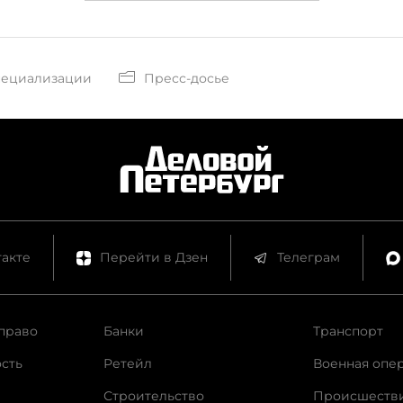
пециализации
Пресс-досье
акте
Перейти в Дзен
Телеграм
право
Банки
Транспорт
сть
Ретейл
Военная опе
Строительство
Происшеств