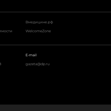
Вмедицине.рф
имости
WelcomeZone
E-mail
8
gazeta@dp.ru