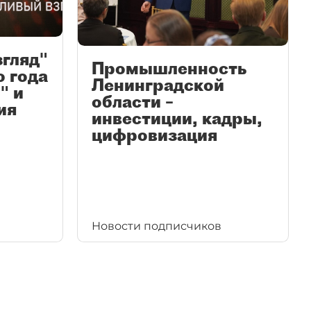
згляд"
Промышленность
ю года
Ленинградской
" и
области –
ия
инвестиции, кадры,
цифровизация
Новости подписчиков