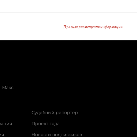
Правила размещения информации
Макс
Судебный репортер
рация
Проект года
ия
Новости подписчиков