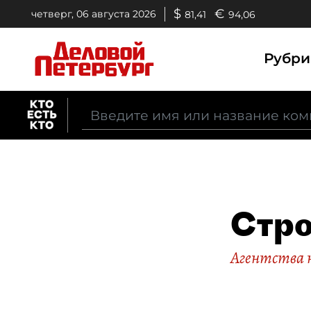
$
€
четверг, 06 августа 2026
81,41
94,06
Рубр
Стро
Агентства 