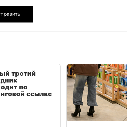
править
ый третий
удник
одит по
нговой ссылке