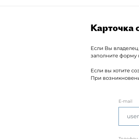
Карточка 
Если Вы владелец
заполните форму 
Если вы хотите со
При возникновени
E-mail
Телефон