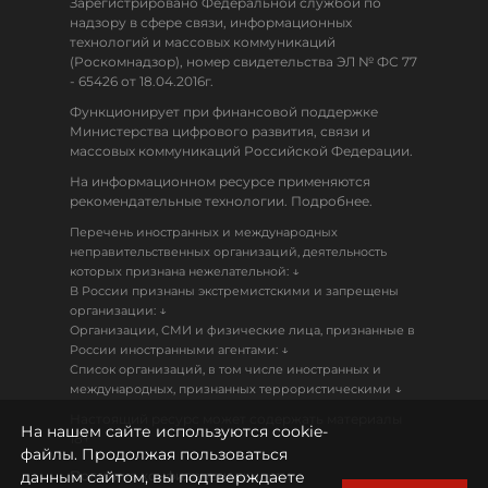
Зарегистрировано Федеральной службой по
надзору в сфере связи, информационных
технологий и массовых коммуникаций
(Роскомнадзор), номер свидетельства ЭЛ № ФС 77
- 65426 от 18.04.2016г.
Функционирует при финансовой поддержке
Министерства цифрового развития, связи и
массовых коммуникаций Российской Федерации.
На информационном ресурсе применяются
рекомендательные технологии. Подробнее.
Перечень иностранных и международных
неправительственных организаций, деятельность
↓
которых признана нежелательной:
В России признаны экстремистскими и запрещены
↓
организации:
Организации, СМИ и физические лица, признанные в
↓
России иностранными агентами:
Список организаций, в том числе иностранных и
↓
международных, признанных террористическими
Настоящий ресурс может содержать материалы
На нашем сайте используются cookie-
18+
файлы. Продолжая пользоваться
данным сайтом, вы подтверждаете
Политика конфиденциальности