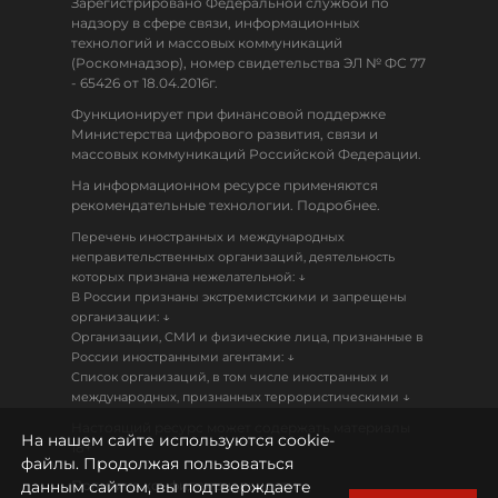
Зарегистрировано Федеральной службой по
надзору в сфере связи, информационных
технологий и массовых коммуникаций
(Роскомнадзор), номер свидетельства ЭЛ № ФС 77
- 65426 от 18.04.2016г.
Функционирует при финансовой поддержке
Министерства цифрового развития, связи и
массовых коммуникаций Российской Федерации.
На информационном ресурсе применяются
рекомендательные технологии. Подробнее.
Перечень иностранных и международных
неправительственных организаций, деятельность
↓
которых признана нежелательной:
В России признаны экстремистскими и запрещены
↓
организации:
Организации, СМИ и физические лица, признанные в
↓
России иностранными агентами:
Список организаций, в том числе иностранных и
↓
международных, признанных террористическими
Настоящий ресурс может содержать материалы
На нашем сайте используются cookie-
18+
файлы. Продолжая пользоваться
данным сайтом, вы подтверждаете
Политика конфиденциальности