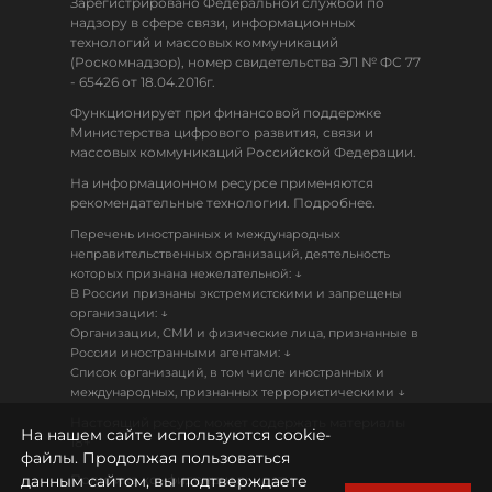
Зарегистрировано Федеральной службой по
надзору в сфере связи, информационных
технологий и массовых коммуникаций
(Роскомнадзор), номер свидетельства ЭЛ № ФС 77
- 65426 от 18.04.2016г.
Функционирует при финансовой поддержке
Министерства цифрового развития, связи и
массовых коммуникаций Российской Федерации.
На информационном ресурсе применяются
рекомендательные технологии. Подробнее.
Перечень иностранных и международных
неправительственных организаций, деятельность
↓
которых признана нежелательной:
В России признаны экстремистскими и запрещены
↓
организации:
Организации, СМИ и физические лица, признанные в
↓
России иностранными агентами:
Список организаций, в том числе иностранных и
↓
международных, признанных террористическими
Настоящий ресурс может содержать материалы
На нашем сайте используются cookie-
18+
файлы. Продолжая пользоваться
данным сайтом, вы подтверждаете
Политика конфиденциальности