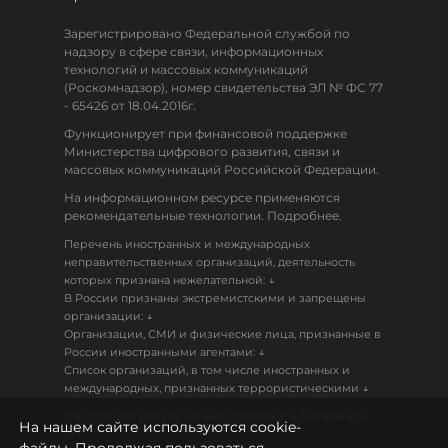
Зарегистрировано Федеральной службой по
надзору в сфере связи, информационных
технологий и массовых коммуникаций
(Роскомнадзор), номер свидетельства ЭЛ № ФС 77
- 65426 от 18.04.2016г.
Функционирует при финансовой поддержке
Министерства цифрового развития, связи и
массовых коммуникаций Российской Федерации.
На информационном ресурсе применяются
рекомендательные технологии. Подробнее.
Перечень иностранных и международных
неправительственных организаций, деятельность
↓
которых признана нежелательной:
В России признаны экстремистскими и запрещены
↓
организации:
Организации, СМИ и физические лица, признанные в
↓
России иностранными агентами:
Список организаций, в том числе иностранных и
↓
международных, признанных террористическими
Настоящий ресурс может содержать материалы
На нашем сайте используются cookie-
18+