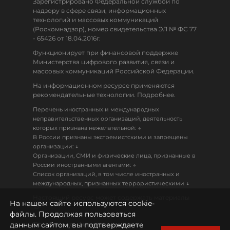
Зарегистрировано Федеральной службой по
надзору в сфере связи, информационных
технологий и массовых коммуникаций
(Роскомнадзор), номер свидетельства ЭЛ № ФС 77
- 65426 от 18.04.2016г.
Функционирует при финансовой поддержке
Министерства цифрового развития, связи и
массовых коммуникаций Российской Федерации.
На информационном ресурсе применяются
рекомендательные технологии. Подробнее.
Перечень иностранных и международных
неправительственных организаций, деятельность
↓
которых признана нежелательной:
В России признаны экстремистскими и запрещены
↓
организации:
Организации, СМИ и физические лица, признанные в
↓
России иностранными агентами:
Список организаций, в том числе иностранных и
↓
международных, признанных террористическими
Настоящий ресурс может содержать материалы
На нашем сайте используются cookie-
18+
файлы. Продолжая пользоваться
данным сайтом, вы подтверждаете
Политика конфиденциальности