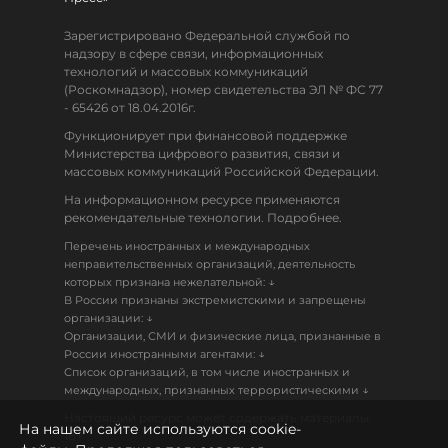
Зарегистрировано Федеральной службой по
надзору в сфере связи, информационных
технологий и массовых коммуникаций
(Роскомнадзор), номер свидетельства ЭЛ № ФС 77
- 65426 от 18.04.2016г.
Функционирует при финансовой поддержке
Министерства цифрового развития, связи и
массовых коммуникаций Российской Федерации.
На информационном ресурсе применяются
рекомендательные технологии. Подробнее.
Перечень иностранных и международных
неправительственных организаций, деятельность
↓
которых признана нежелательной:
В России признаны экстремистскими и запрещены
↓
организации:
Организации, СМИ и физические лица, признанные в
↓
России иностранными агентами:
Список организаций, в том числе иностранных и
↓
международных, признанных террористическими
Настоящий ресурс может содержать материалы
На нашем сайте используются cookie-
18+