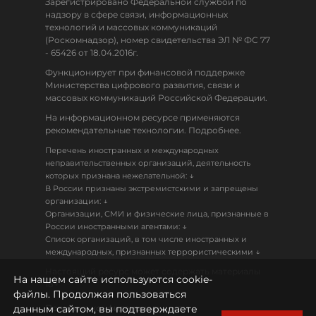
Зарегистрировано Федеральной службой по
надзору в сфере связи, информационных
технологий и массовых коммуникаций
(Роскомнадзор), номер свидетельства ЭЛ № ФС 77
- 65426 от 18.04.2016г.
Функционирует при финансовой поддержке
Министерства цифрового развития, связи и
массовых коммуникаций Российской Федерации.
На информационном ресурсе применяются
рекомендательные технологии. Подробнее.
Перечень иностранных и международных
неправительственных организаций, деятельность
↓
которых признана нежелательной:
В России признаны экстремистскими и запрещены
↓
организации:
Организации, СМИ и физические лица, признанные в
↓
России иностранными агентами:
Список организаций, в том числе иностранных и
↓
международных, признанных террористическими
Настоящий ресурс может содержать материалы
На нашем сайте используются cookie-
18+
файлы. Продолжая пользоваться
данным сайтом, вы подтверждаете
Политика конфиденциальности