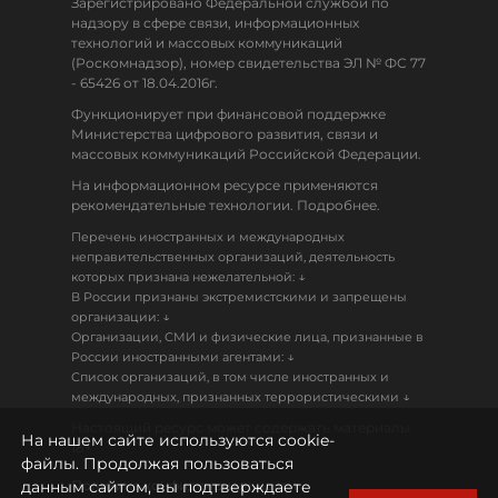
Зарегистрировано Федеральной службой по
надзору в сфере связи, информационных
технологий и массовых коммуникаций
(Роскомнадзор), номер свидетельства ЭЛ № ФС 77
- 65426 от 18.04.2016г.
Функционирует при финансовой поддержке
Министерства цифрового развития, связи и
массовых коммуникаций Российской Федерации.
На информационном ресурсе применяются
рекомендательные технологии. Подробнее.
Перечень иностранных и международных
неправительственных организаций, деятельность
↓
которых признана нежелательной:
В России признаны экстремистскими и запрещены
↓
организации:
Организации, СМИ и физические лица, признанные в
↓
России иностранными агентами:
Список организаций, в том числе иностранных и
↓
международных, признанных террористическими
Настоящий ресурс может содержать материалы
На нашем сайте используются cookie-
18+
файлы. Продолжая пользоваться
данным сайтом, вы подтверждаете
Политика конфиденциальности