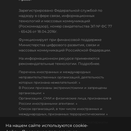
Зарегистрировано Федеральной службой по
надзору в сфере связи, информационных
технологий и массовых коммуникаций
(Роскомнадзор), номер свидетельства ЭЛ № ФС 77
- 65426 от 18.04.2016г.
Функционирует при финансовой поддержке
Министерства цифрового развития, связи и
массовых коммуникаций Российской Федерации.
На информационном ресурсе применяются
рекомендательные технологии. Подробнее.
Перечень иностранных и международных
неправительственных организаций, деятельность
↓
которых признана нежелательной:
В России признаны экстремистскими и запрещены
↓
организации:
Организации, СМИ и физические лица, признанные в
↓
России иностранными агентами:
Список организаций, в том числе иностранных и
↓
международных, признанных террористическими
Настоящий ресурс может содержать материалы
На нашем сайте используются cookie-
18+