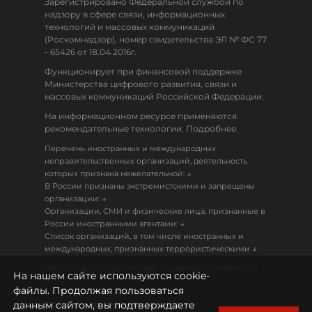
Зарегистрировано Федеральной службой по
надзору в сфере связи, информационных
технологий и массовых коммуникаций
(Роскомнадзор), номер свидетельства ЭЛ № ФС 77
- 65426 от 18.04.2016г.
Функционирует при финансовой поддержке
Министерства цифрового развития, связи и
массовых коммуникаций Российской Федерации.
На информационном ресурсе применяются
рекомендательные технологии. Подробнее.
Перечень иностранных и международных
неправительственных организаций, деятельность
↓
которых признана нежелательной:
В России признаны экстремистскими и запрещены
↓
организации:
Организации, СМИ и физические лица, признанные в
↓
России иностранными агентами:
Список организаций, в том числе иностранных и
↓
международных, признанных террористическими
Настоящий ресурс может содержать материалы
На нашем сайте используются cookie-
18+
файлы. Продолжая пользоваться
данным сайтом, вы подтверждаете
Политика конфиденциальности