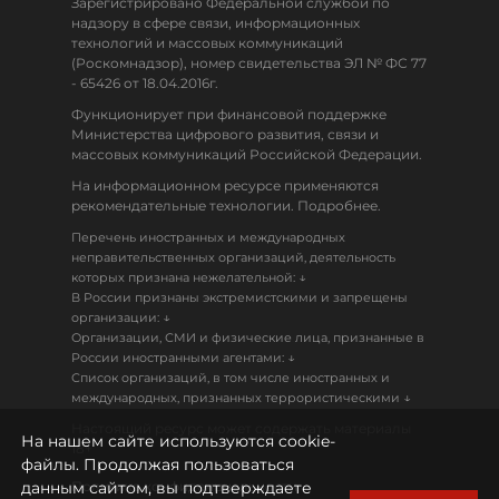
Зарегистрировано Федеральной службой по
надзору в сфере связи, информационных
технологий и массовых коммуникаций
(Роскомнадзор), номер свидетельства ЭЛ № ФС 77
- 65426 от 18.04.2016г.
Функционирует при финансовой поддержке
Министерства цифрового развития, связи и
массовых коммуникаций Российской Федерации.
На информационном ресурсе применяются
рекомендательные технологии. Подробнее.
Перечень иностранных и международных
неправительственных организаций, деятельность
↓
которых признана нежелательной:
В России признаны экстремистскими и запрещены
↓
организации:
Организации, СМИ и физические лица, признанные в
↓
России иностранными агентами:
Список организаций, в том числе иностранных и
↓
международных, признанных террористическими
Настоящий ресурс может содержать материалы
На нашем сайте используются cookie-
18+
файлы. Продолжая пользоваться
данным сайтом, вы подтверждаете
Политика конфиденциальности