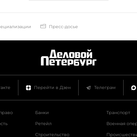
пециализации
Пресс-досье
акте
Перейти в Дзен
Телеграм
право
Банки
Транспорт
сть
Ретейл
Военная опе
Строительство
Происшеств