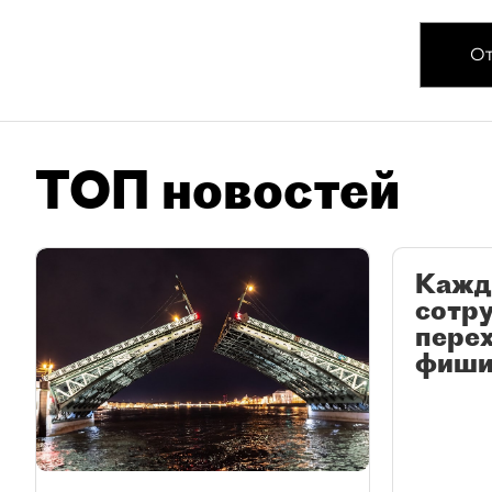
От
ТОП новостей
Кажд
сотр
перех
фиши