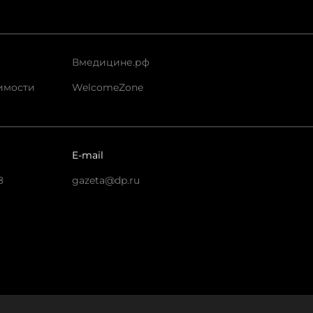
Вмедицине.рф
имости
WelcomeZone
E-mail
8
gazeta@dp.ru