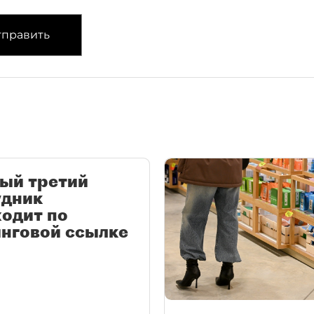
править
ый третий
удник
одит по
нговой ссылке