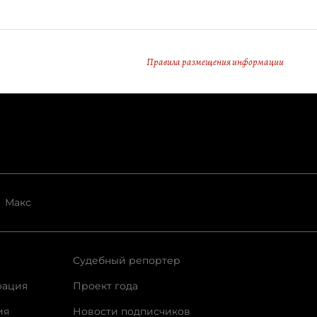
Правила размещения информации
Макс
Судебный репортер
рация
Проект года
ия
Новости подписчиков