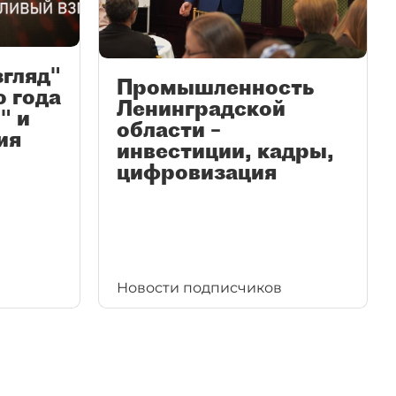
згляд"
Промышленность
ю года
Ленинградской
" и
области –
ия
инвестиции, кадры,
цифровизация
Новости подписчиков