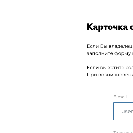
Карточка 
Если Вы владелец
заполните форму 
Если вы хотите со
При возникновени
E-mail
Телефон