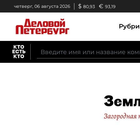
$
€
четверг, 06 августа 2026
80,93
93,19
Рубр
Зем
Загородная