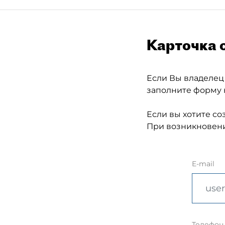
Карточка 
Если Вы владелец
заполните форму 
Если вы хотите со
При возникновени
E-mail
Телефон