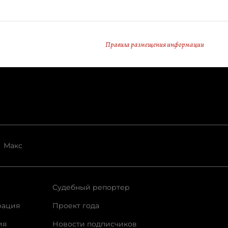
Правила размещения информации
Макс
Судебный репортер
рация
Проект года
ия
Новости подписчиков