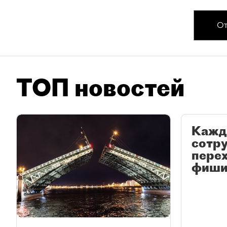
От
ТОП новостей
Кажд
сотр
перех
фиши