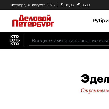
$
€
четверг, 06 августа 2026
80,93
93,19
Рубр
Эдел
Строительс