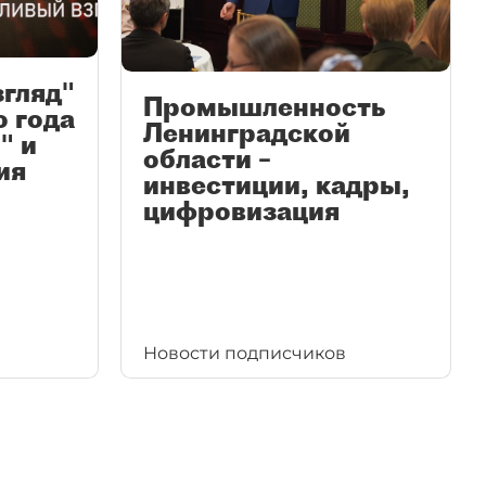
згляд"
Промышленность
ю года
Ленинградской
" и
области –
ия
инвестиции, кадры,
цифровизация
Новости подписчиков