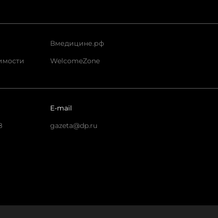
Вмедицине.рф
имости
WelcomeZone
E-mail
8
gazeta@dp.ru