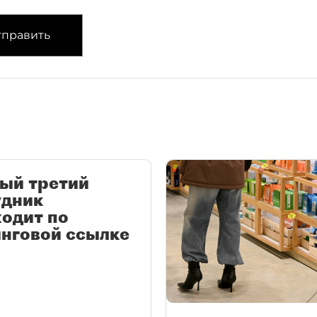
править
ый третий
удник
одит по
нговой ссылке