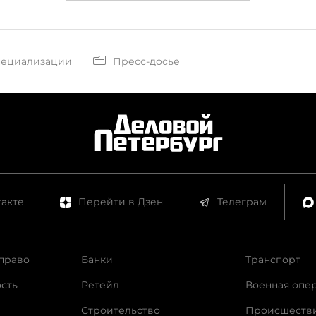
пециализации
Пресс-досье
акте
Перейти в Дзен
Телеграм
право
Банки
Транспорт
сть
Ретейл
Военная опе
Строительство
Происшеств