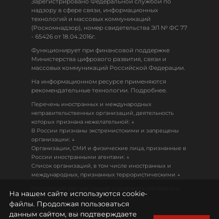
Зарегистрировано Федеральной службой по
надзору в сфере связи, информационных
технологий и массовых коммуникаций
(Роскомнадзор), номер свидетельства ЭЛ № ФС 77
- 65426 от 18.04.2016г.
Функционирует при финансовой поддержке
Министерства цифрового развития, связи и
массовых коммуникаций Российской Федерации.
На информационном ресурсе применяются
рекомендательные технологии. Подробнее.
Перечень иностранных и международных
неправительственных организаций, деятельность
↓
которых признана нежелательной:
В России признаны экстремистскими и запрещены
↓
организации:
Организации, СМИ и физические лица, признанные в
↓
России иностранными агентами:
Список организаций, в том числе иностранных и
↓
международных, признанных террористическими
Настоящий ресурс может содержать материалы
На нашем сайте используются cookie-
18+
файлы. Продолжая пользоваться
данным сайтом, вы подтверждаете
Политика конфиденциальности