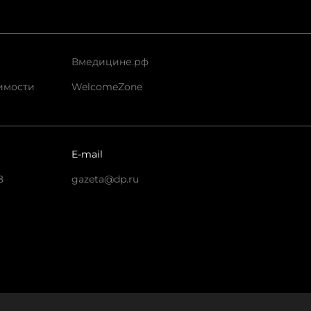
Вмедицине.рф
имости
WelcomeZone
E-mail
8
gazeta@dp.ru