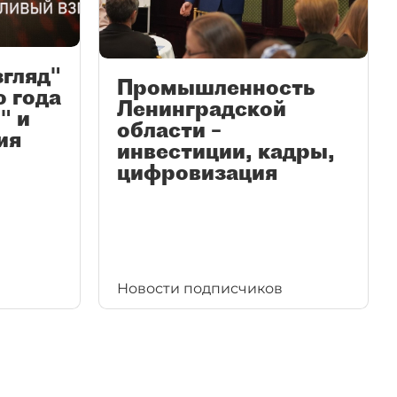
згляд"
Промышленность
ю года
Ленинградской
" и
области –
ия
инвестиции, кадры,
цифровизация
Новости подписчиков