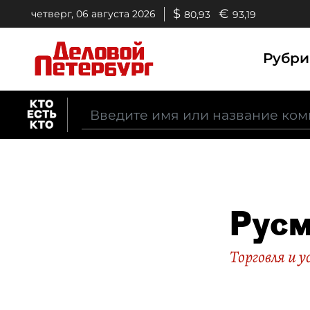
$
€
четверг, 06 августа 2026
80,93
93,19
Рубр
Рус
Торговля и у