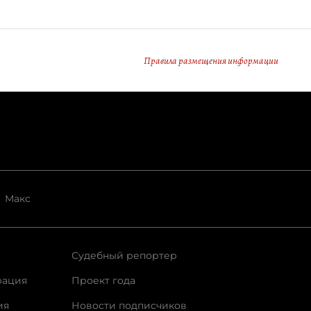
Правила размещения информации
Макс
Судебный репортер
рация
Проект года
ия
Новости подписчиков