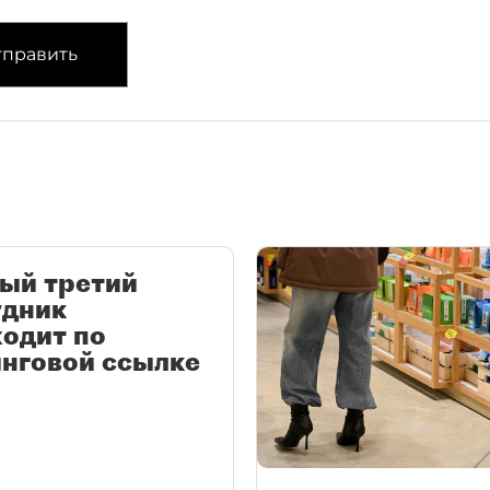
править
ый третий
удник
одит по
нговой ссылке