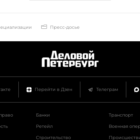
пециализации
Пресс-досье
акте
Перейти в Дзен
Телеграм
право
Банки
Транспорт
сть
Ретейл
Военная опе
Строительство
Происшеств