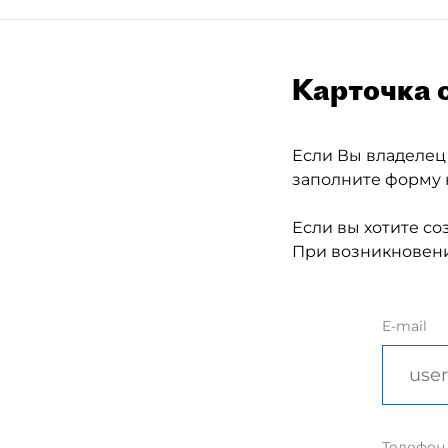
Карточка 
Если Вы владелец
заполните форму 
Если вы хотите со
При возникновени
E-mail
Телефон