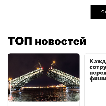
От
ТОП новостей
Кажд
сотр
перех
фиши