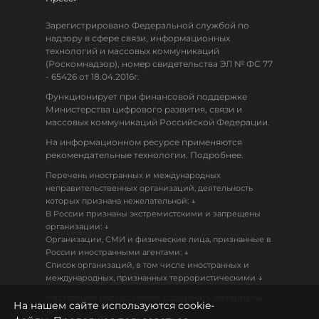
Зарегистрировано Федеральной службой по
надзору в сфере связи, информационных
технологий и массовых коммуникаций
(Роскомнадзор), номер свидетельства ЭЛ № ФС 77
- 65426 от 18.04.2016г.
Функционирует при финансовой поддержке
Министерства цифрового развития, связи и
массовых коммуникаций Российской Федерации.
На информационном ресурсе применяются
рекомендательные технологии. Подробнее.
Перечень иностранных и международных
неправительственных организаций, деятельность
↓
которых признана нежелательной:
В России признаны экстремистскими и запрещены
↓
организации:
Организации, СМИ и физические лица, признанные в
↓
России иностранными агентами:
Список организаций, в том числе иностранных и
↓
международных, признанных террористическими
Настоящий ресурс может содержать материалы
На нашем сайте используются cookie-
18+