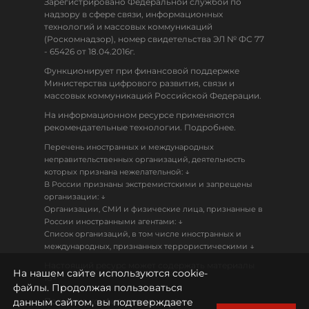
Зарегистрировано Федеральной службой по
надзору в сфере связи, информационных
технологий и массовых коммуникаций
(Роскомнадзор), номер свидетельства ЭЛ № ФС 77
- 65426 от 18.04.2016г.
Функционирует при финансовой поддержке
Министерства цифрового развития, связи и
массовых коммуникаций Российской Федерации.
На информационном ресурсе применяются
рекомендательные технологии. Подробнее.
Перечень иностранных и международных
неправительственных организаций, деятельность
↓
которых признана нежелательной:
В России признаны экстремистскими и запрещены
↓
организации:
Организации, СМИ и физические лица, признанные в
↓
России иностранными агентами:
Список организаций, в том числе иностранных и
↓
международных, признанных террористическими
Настоящий ресурс может содержать материалы
На нашем сайте используются cookie-
18+
файлы. Продолжая пользоваться
данным сайтом, вы подтверждаете
Политика конфиденциальности