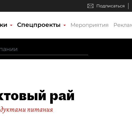
Подписаться
ики
Спецпроекты
Мероприятия
Рекла
товый рай
родуктами питания