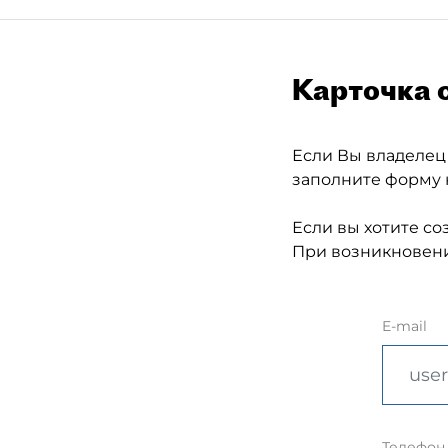
Карточка 
Если Вы владелец
заполните форму 
Если вы хотите со
При возникновени
E-mail
Телефон