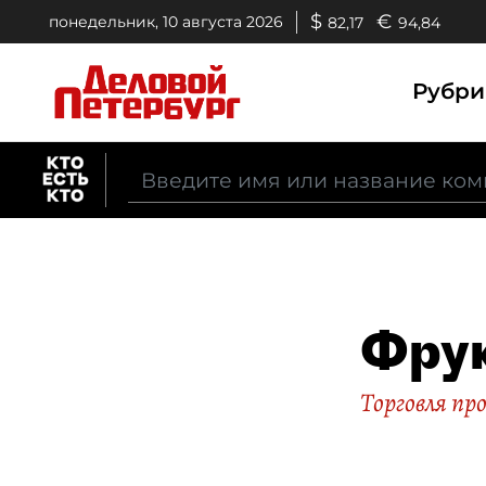
$
€
понедельник, 10 августа 2026
82,17
94,84
Рубр
Фрук
Торговля п