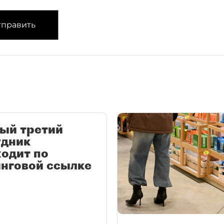
править
ый третий
удник
одит по
нговой ссылке