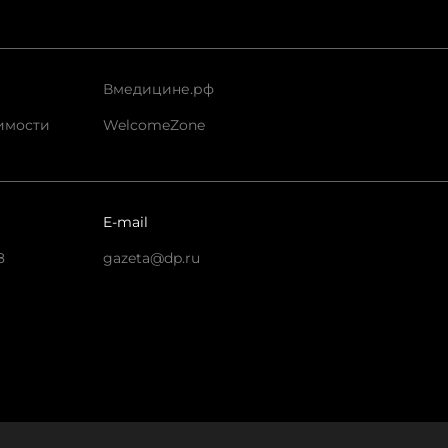
Вмедицине.рф
имости
WelcomeZone
E-mail
8
gazeta@dp.ru