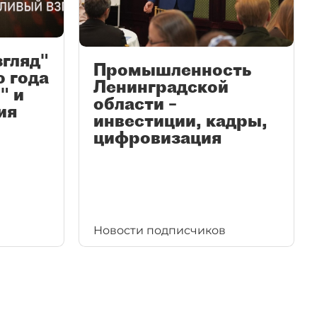
згляд"
Промышленность
ю года
Ленинградской
" и
области –
ия
инвестиции, кадры,
цифровизация
Новости подписчиков