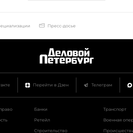
пециализации
Пресс-досье
акте
Перейти в Дзен
Телеграм
право
Банки
Транспорт
сть
Ретейл
Военная опе
Строительство
Происшеств