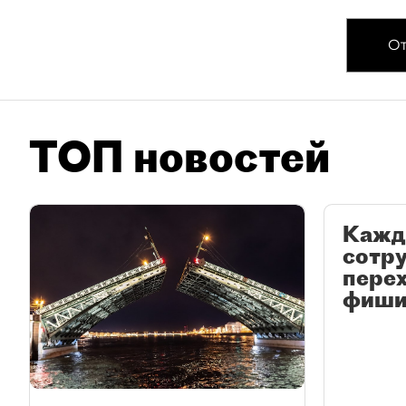
От
ТОП новостей
Кажд
сотр
перех
фиши