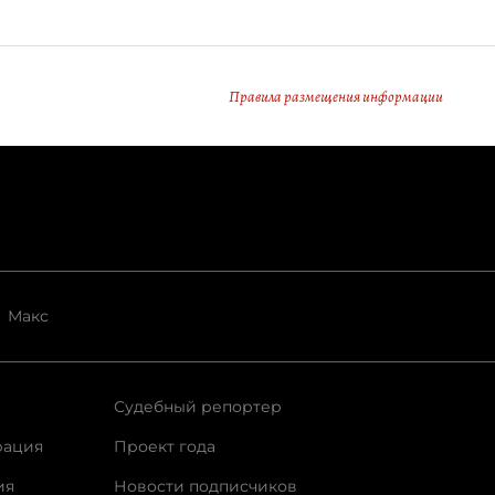
Правила размещения информации
Макс
Судебный репортер
рация
Проект года
ия
Новости подписчиков