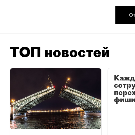
От
ТОП новостей
Кажд
сотр
перех
фиши