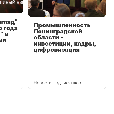
згляд"
Промышленность
ю года
Ленинградской
" и
области –
ия
инвестиции, кадры,
цифровизация
Новости подписчиков