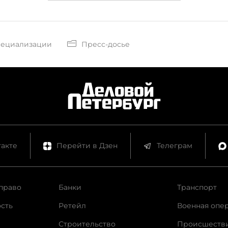
пециализации
Пресс-досье
акте
Перейти в Дзен
Телеграм
право
Банки
Транспорт
сть
Ретейл
Военная опе
Строительство
Происшеств