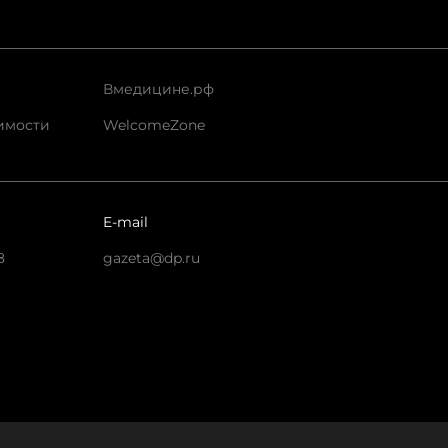
Вмедицине.рф
имости
WelcomeZone
E-mail
8
gazeta@dp.ru