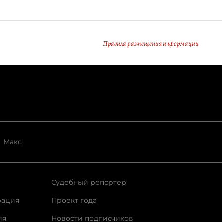
Правила размещения информации
Макс
Судебный репортер
рация
Проект года
ия
Новости подписчиков