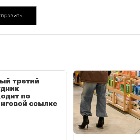
править
ый третий
удник
одит по
нговой ссылке