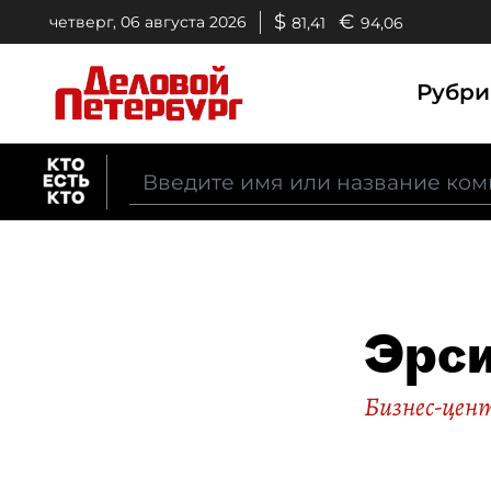
$
€
четверг, 06 августа 2026
81,41
94,06
Рубр
Эрси
Бизнес-цен