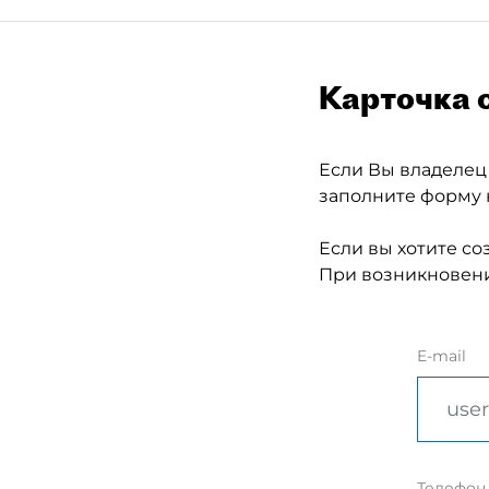
Карточка 
Если Вы владелец
заполните форму 
Если вы хотите со
При возникновени
E-mail
Телефон