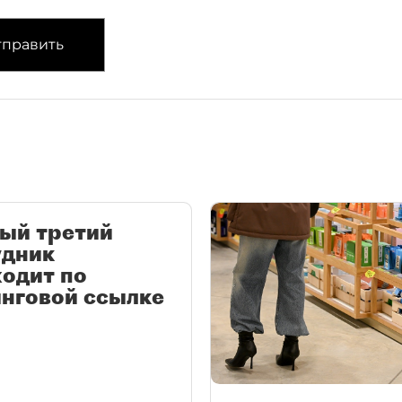
править
ый третий
удник
одит по
нговой ссылке