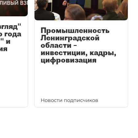
згляд"
Промышленность
ю года
Ленинградской
" и
области –
ия
инвестиции, кадры,
цифровизация
Новости подписчиков