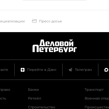
пециализации
Пресс-досье
акте
Перейти в Дзен
Телеграм
право
Банки
Транспорт
сть
Ретейл
Военная опе
Строительство
Происшеств