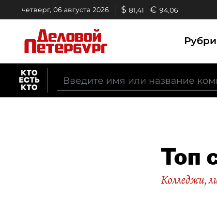
$
€
четверг, 06 августа 2026
81,41
94,06
Рубр
Топ 
Колледжи, 