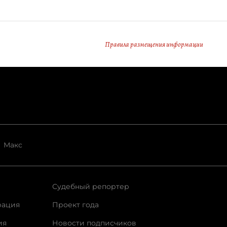
Правила размещения информации
Макс
Судебный репортер
рация
Проект года
ия
Новости подписчиков