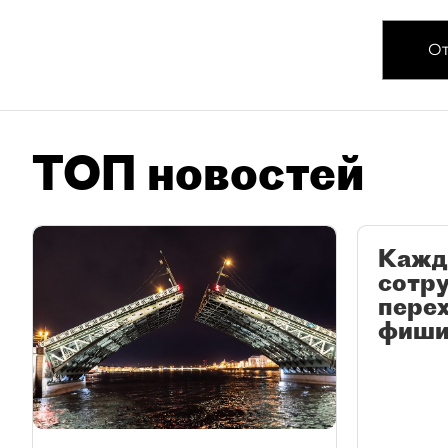
От
ТОП новостей
Кажд
сотр
перех
фиши