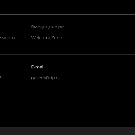
Вмедицине.рф
имости
WelcomeZone
E-mail
8
gazeta@dp.ru