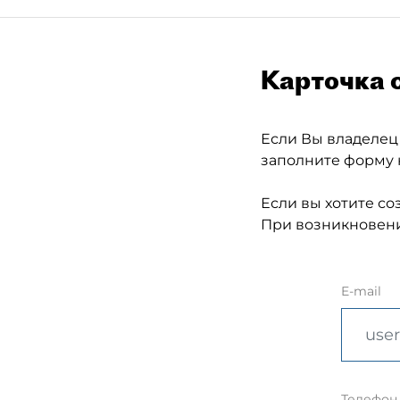
Карточка 
Если Вы владелец
заполните форму 
Если вы хотите со
При возникновени
E-mail
Телефон