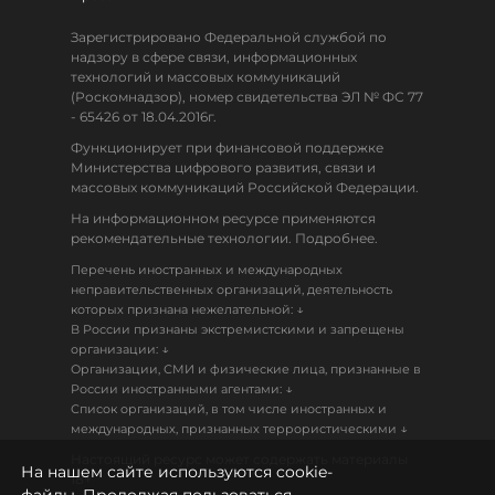
Зарегистрировано Федеральной службой по
надзору в сфере связи, информационных
технологий и массовых коммуникаций
(Роскомнадзор), номер свидетельства ЭЛ № ФС 77
- 65426 от 18.04.2016г.
Функционирует при финансовой поддержке
Министерства цифрового развития, связи и
массовых коммуникаций Российской Федерации.
На информационном ресурсе применяются
рекомендательные технологии. Подробнее.
Перечень иностранных и международных
неправительственных организаций, деятельность
↓
которых признана нежелательной:
В России признаны экстремистскими и запрещены
↓
организации:
Организации, СМИ и физические лица, признанные в
↓
России иностранными агентами:
Список организаций, в том числе иностранных и
↓
международных, признанных террористическими
Настоящий ресурс может содержать материалы
На нашем сайте используются cookie-
18+