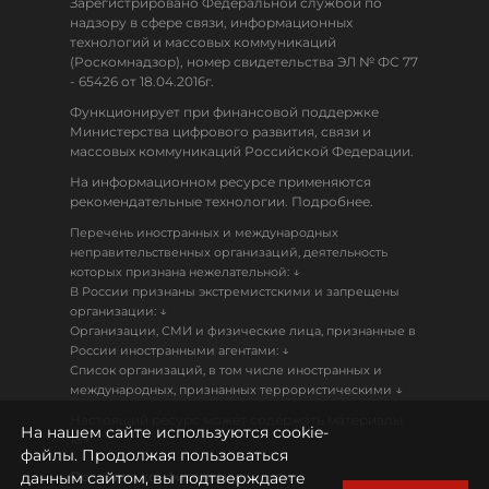
Зарегистрировано Федеральной службой по
надзору в сфере связи, информационных
технологий и массовых коммуникаций
(Роскомнадзор), номер свидетельства ЭЛ № ФС 77
- 65426 от 18.04.2016г.
Функционирует при финансовой поддержке
Министерства цифрового развития, связи и
массовых коммуникаций Российской Федерации.
На информационном ресурсе применяются
рекомендательные технологии. Подробнее.
Перечень иностранных и международных
неправительственных организаций, деятельность
↓
которых признана нежелательной:
В России признаны экстремистскими и запрещены
↓
организации:
Организации, СМИ и физические лица, признанные в
↓
России иностранными агентами:
Список организаций, в том числе иностранных и
↓
международных, признанных террористическими
Настоящий ресурс может содержать материалы
На нашем сайте используются cookie-
18+
файлы. Продолжая пользоваться
данным сайтом, вы подтверждаете
Политика конфиденциальности