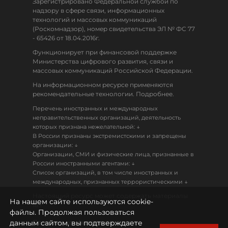
Зарегистрировано Федеральной службой по
надзору в сфере связи, информационных
технологий и массовых коммуникаций
(Роскомнадзор), номер свидетельства ЭЛ № ФС 77
- 65426 от 18.04.2016г.
Функционирует при финансовой поддержке
Министерства цифрового развития, связи и
массовых коммуникаций Российской Федерации.
На информационном ресурсе применяются
рекомендательные технологии. Подробнее.
Перечень иностранных и международных
неправительственных организаций, деятельность
↓
которых признана нежелательной:
В России признаны экстремистскими и запрещены
↓
организации:
Организации, СМИ и физические лица, признанные в
↓
России иностранными агентами:
Список организаций, в том числе иностранных и
↓
международных, признанных террористическими
Настоящий ресурс может содержать материалы
На нашем сайте используются cookie-
18+
файлы. Продолжая пользоваться
данным сайтом, вы подтверждаете
Политика конфиденциальности