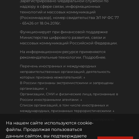
Зарегистрировано Федеральной службой по
надзору в сфере связи, информационных
технологий и массовых коммуникаций
(Роскомнадзор), номер свидетельства ЭЛ № ФС 77
- 65426 от 18.04.2016г.
Функционирует при финансовой поддержке
Министерства цифрового развития, связи и
массовых коммуникаций Российской Федерации.
На информационном ресурсе применяются
рекомендательные технологии. Подробнее.
Перечень иностранных и международных
неправительственных организаций, деятельность
↓
которых признана нежелательной:
В России признаны экстремистскими и запрещены
↓
организации:
Организации, СМИ и физические лица, признанные в
↓
России иностранными агентами:
Список организаций, в том числе иностранных и
↓
международных, признанных террористическими
Настоящий ресурс может содержать материалы
На нашем сайте используются cookie-
18+
файлы. Продолжая пользоваться
данным сайтом, вы подтверждаете
Политика конфиденциальности