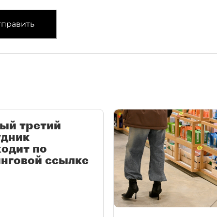
править
ый третий
удник
одит по
нговой ссылке