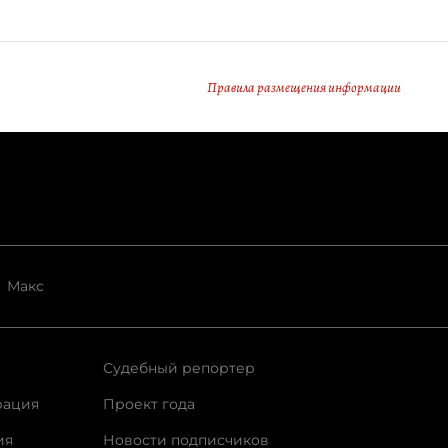
Правила размещения информации
Макс
Судебный репортер
рация
Проект года
ия
Новости подписчиков