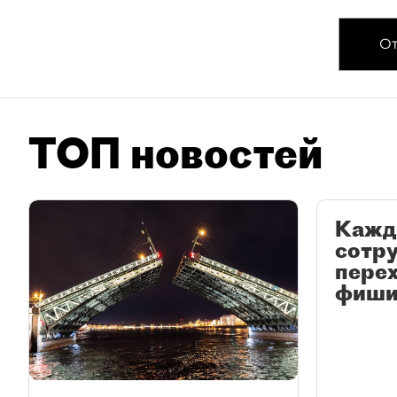
От
ТОП новостей
Кажд
сотр
перех
фиши