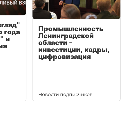
згляд"
Промышленность
ю года
Ленинградской
" и
области –
ия
инвестиции, кадры,
цифровизация
Новости подписчиков