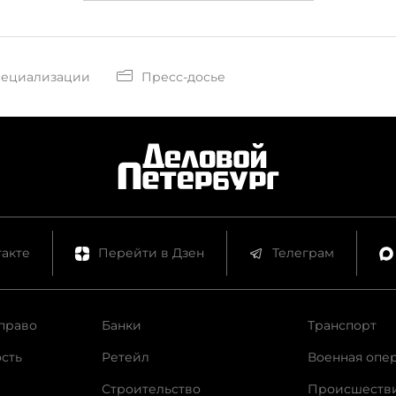
пециализации
Пресс-досье
акте
Перейти в Дзен
Телеграм
право
Банки
Транспорт
сть
Ретейл
Военная опе
Строительство
Происшеств