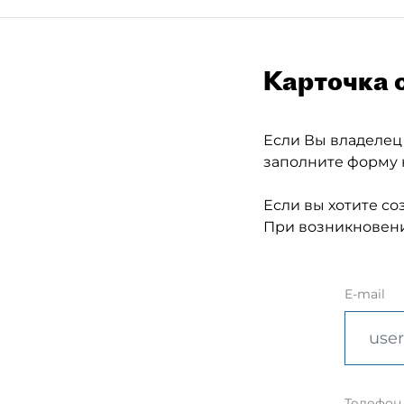
Карточка 
Если Вы владелец
заполните форму 
Если вы хотите со
При возникновени
E-mail
Телефон