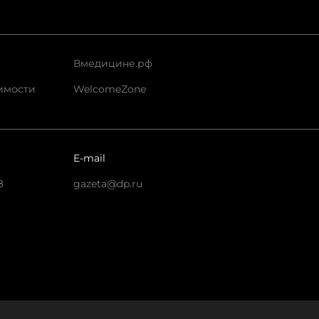
Вмедицине.рф
имости
WelcomeZone
E-mail
8
gazeta@dp.ru