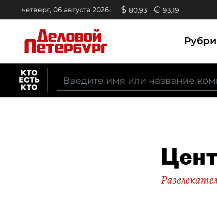
$
€
четверг, 06 августа 2026
80,93
93,19
Рубр
Цент
Развлекате