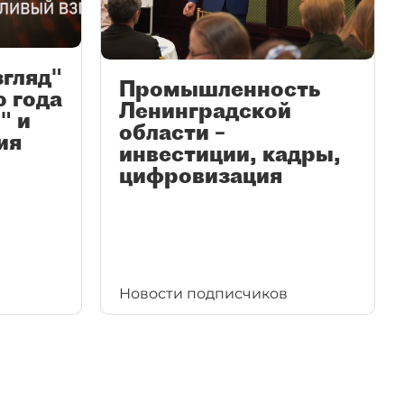
згляд"
Промышленность
ю года
Ленинградской
" и
области –
ия
инвестиции, кадры,
цифровизация
Новости подписчиков