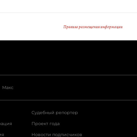
Правила размещения информации
Макс
Судебный репортер
рация
Проект года
ия
Новости подписчиков