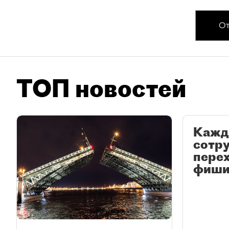
От
ТОП новостей
Кажд
сотр
перех
фиши