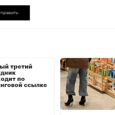
править
ый третий
удник
одит по
нговой ссылке