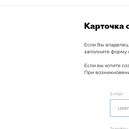
Карточка 
Если Вы владелец
заполните форму 
Если вы хотите со
При возникновени
E-mail
Телефон