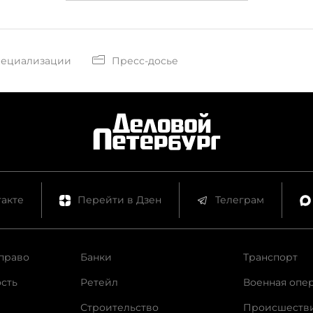
пециализации
Пресс-досье
акте
Перейти в Дзен
Телеграм
право
Банки
Транспорт
сть
Ретейл
Военная опе
Строительство
Происшеств