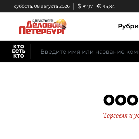
$
€
суббота, 08 августа 2026
82,17
94,84
Рубр
ООО
Торговля и у