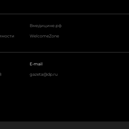
Вмедицине.рф
имости
WelcomeZone
E-mail
8
gazeta@dp.ru