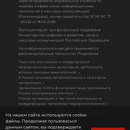
Зарегистрировано Федеральной службой по
надзору в сфере связи, информационных
технологий и массовых коммуникаций
(Роскомнадзор), номер свидетельства ЭЛ № ФС 77
- 65426 от 18.04.2016г.
Функционирует при финансовой поддержке
Министерства цифрового развития, связи и
массовых коммуникаций Российской Федерации.
На информационном ресурсе применяются
рекомендательные технологии. Подробнее.
Перечень иностранных и международных
неправительственных организаций, деятельность
↓
которых признана нежелательной:
В России признаны экстремистскими и запрещены
↓
организации:
Организации, СМИ и физические лица, признанные в
↓
России иностранными агентами:
Список организаций, в том числе иностранных и
↓
международных, признанных террористическими
Настоящий ресурс может содержать материалы
На нашем сайте используются cookie-
18+
файлы. Продолжая пользоваться
данным сайтом, вы подтверждаете
Политика конфиденциальности