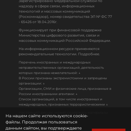
Зарегистрировано Федеральной службой по
надзору в сфере связи, информационных
технологий и массовых коммуникаций
(Роскомнадзор), номер свидетельства ЭЛ № ФС 77
- 65426 от 18.04.2016г.
Функционирует при финансовой поддержке
Министерства цифрового развития, связи и
массовых коммуникаций Российской Федерации.
На информационном ресурсе применяются
рекомендательные технологии. Подробнее.
Перечень иностранных и международных
неправительственных организаций, деятельность
↓
которых признана нежелательной:
В России признаны экстремистскими и запрещены
↓
организации:
Организации, СМИ и физические лица, признанные в
↓
России иностранными агентами:
Список организаций, в том числе иностранных и
↓
международных, признанных террористическими
Настоящий ресурс может содержать материалы
На нашем сайте используются cookie-
18+
файлы. Продолжая пользоваться
данным сайтом, вы подтверждаете
Политика конфиденциальности