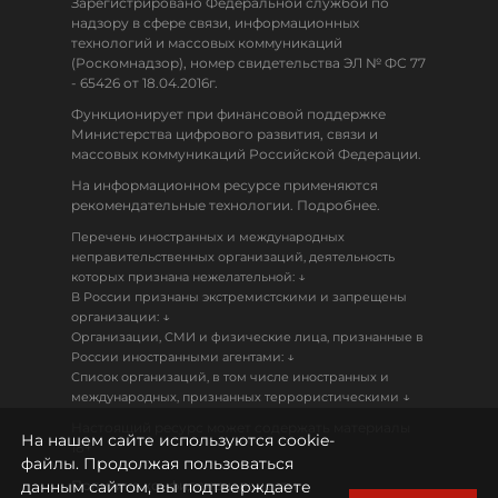
Зарегистрировано Федеральной службой по
надзору в сфере связи, информационных
технологий и массовых коммуникаций
(Роскомнадзор), номер свидетельства ЭЛ № ФС 77
- 65426 от 18.04.2016г.
Функционирует при финансовой поддержке
Министерства цифрового развития, связи и
массовых коммуникаций Российской Федерации.
На информационном ресурсе применяются
рекомендательные технологии. Подробнее.
Перечень иностранных и международных
неправительственных организаций, деятельность
↓
которых признана нежелательной:
В России признаны экстремистскими и запрещены
↓
организации:
Организации, СМИ и физические лица, признанные в
↓
России иностранными агентами:
Список организаций, в том числе иностранных и
↓
международных, признанных террористическими
Настоящий ресурс может содержать материалы
На нашем сайте используются cookie-
18+
файлы. Продолжая пользоваться
данным сайтом, вы подтверждаете
Политика конфиденциальности